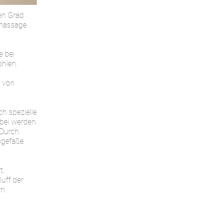
en Grad
hmassage
e bei
ohlen.
g von
 spezielle
abei werden
 Durch
hgefäße
t.
uff der
rn.