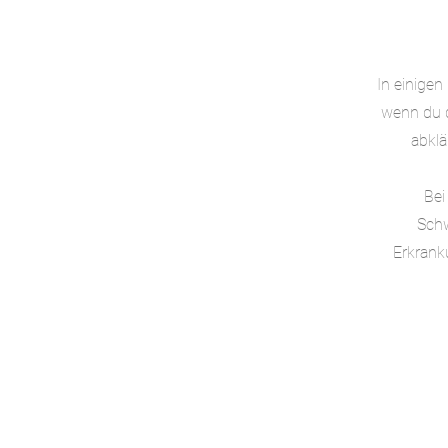
In einigen
wenn du d
abklä
Bei
Schw
Erkrank