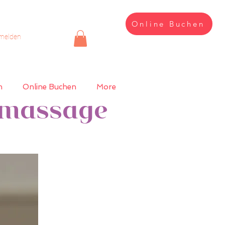
Online Buchen
melden
n
Online Buchen
More
hmassage