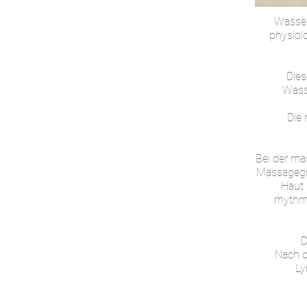
Wasser
physiol
Dies
Wasse
Die 
Bei der m
Massagegri
Haut 
rhythm
D
Nach d
Ly