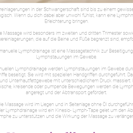
einlagerungen in der Schwangerschaft sind bis zu einem gewiss
ogisch. Wenn du dich dabei aber unwohl fühlst, kann eine Lymp
Erleichterung bringen.
e Massage wird besonders im zweiten und dritten Trimester sowi
reinlagerungen, die auf die Beine und Füße begrenzt sind, empf
manuelle Lymphdrainage ist eine Massagetechnik zur Beseitigun
Lymphstauungen im Gewebe.
anuellen Lymphdrainage werden Lymphstauungen im Gewebe durch
ffe beseitigt. Sie wird mit speziellen Handgriffen durchgeführt. D
und Unterhautfettgewebe mit unterschiedlichem Druck massiert.
ische, kreisende oder pumpende Bewegungen werden die Lymp
angeregt und der Abtransport gefördert.
ie Massage wird im Liegen und in Seitenlage ohne Öl durchgeführ
er Lymphdrainage wird ein Kinesio- Lymph-Tape gelet um den Abl
mphe zu unterstützen und die Wirkung der Massage zu verlänge