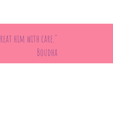
Treat him with care."
Boudha