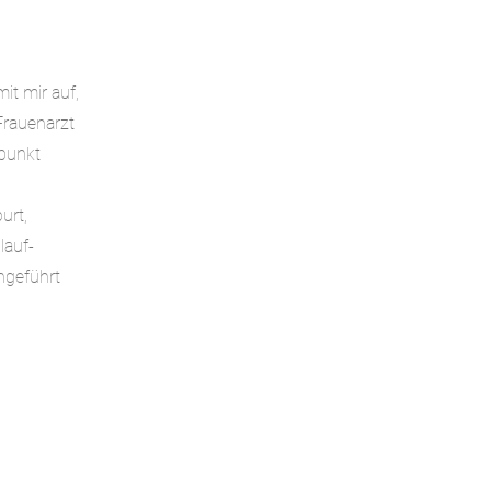
it mir auf,
Frauenarzt
tpunkt
urt,
lauf-
hgeführt