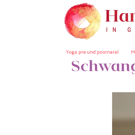
Yoga pre und postnatal
M
Schwang