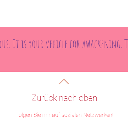
ous. It is your vehicle for awackening. 
Zurück nach oben
Folgen Sie mir auf sozialen Netzwerken!