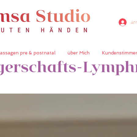
An
assagen pre & postnatal
über Mich
Kundenstimme
erschafts-Lymp