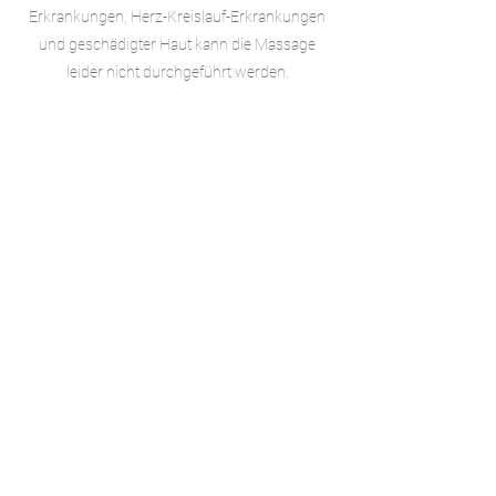
Erkrankungen, Herz-Kreislauf-Erkrankungen
und geschädigter Haut kann die Massage
leider nicht durchgeführt werden.
"Your body is precious. It is your vehicle for
awackening. Treat him with care."
Boudha