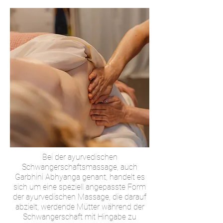
Bei der ayurvedischen
Schwangerschaftsmassage, auch
Garbhini Abhyanga genant, handelt es
sich um eine speziell angepasste Form
der ayurvedischen Massage, die darauf
abzielt, werdende Mütter während der
Schwangerschaft mit Hingabe zu