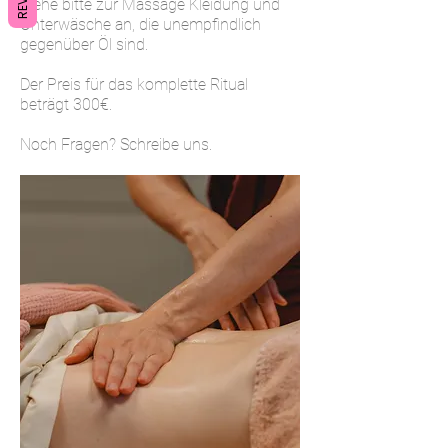
Ziehe bitte zur Massage Kleidung und
Unterwäsche an, die unempfindlich
gegenüber Öl sind.
Der Preis für das komplette Ritual
beträgt 300€.
Noch Fragen? Schreibe uns.