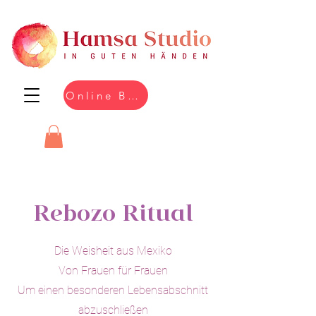
Online Buchen
Rebozo Ritual
Die Weisheit aus Mexiko
Von Frauen für Frauen
Um einen besonderen Lebensabschnitt
abzuschließen