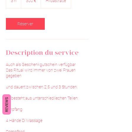
3 h
3
300 €
Hildastraße
h
Réserver
Description du service
Auch als Geschenkgutschein verfügbar
Das Ritual wird immer von zwei Frauen
gegeben
und dauert zwischen 2,5 und 3 Stunden.
Es besteht aus unterschiedliechen Teilen:
REVIEWS
Empfang
4 Hände Öl Massage
Dampfbad