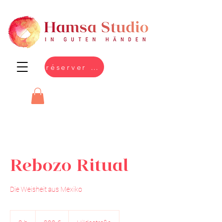
réserver en ligne
Rebozo Ritual
Die Weisheit aus Mexiko
300
euros