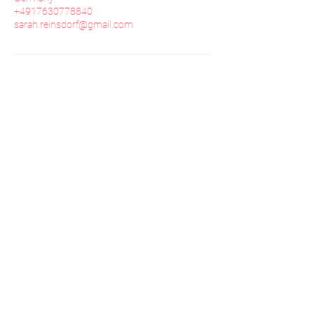
+4917630778840
sarah.reinsdorf@gmail.com
"Your body is precious. It is your vehicle for
awackening. Treat him with care."
Boudha