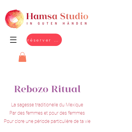
réserver en ligne
Rebozo Ritual
La sagesse
traditionelle
du Mexique
Par des femmes et pour des femmes
Pour clore une période particulière de ta vie