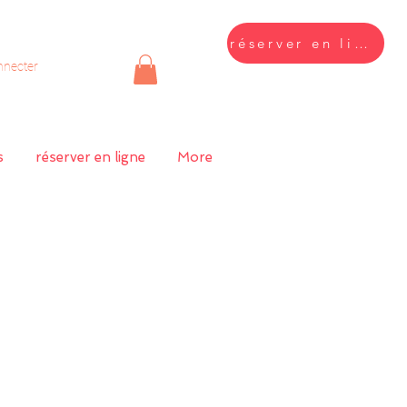
réserver en ligne
nnecter
s
réserver en ligne
More