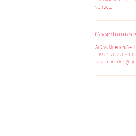
Vorraus.
Coordonnée
Grünwälderstraße 1
+4917630778840
sarah.reinsdorf@gm