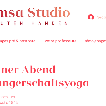
Se co
ages pré & postnatal
votre professeure
témoignage
tner Abend
ngerschaftsyoga
uppenkurs
ochs 18.15