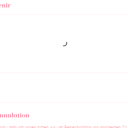
enir
annulation
und Umbuchungen bitten wir um Benachrichtigung mindesten 24