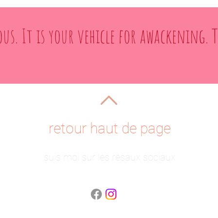
ous. It is your vehicle for awackening. 
retour haut de page
suis moi sur les résaux sociaux
​© 2023 by Sarah Reinsdorf