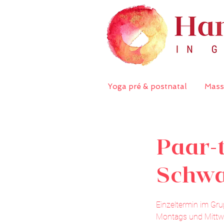
Yoga pré & postnatal
Mass
Paar-
Schwa
Einzeltermin im Gr
Montags und Mittw