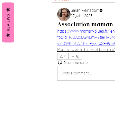
Sarah Reinsdorf
17 juillet 2025
REVIEWS
Association maman 
https://www.maman-blues.fr/lien
fbclid=PAQ0xDSwLmRYtleHRu
vIeOWKlqf-AZihkLPyXLdSF99
Pour si tu as le blues et besoin d'
0
0 commentaire
Write a comment...