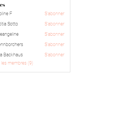
es
oline F
S'abonner
e F
itia Sotto
S'abonner
 Sotto
reangeline
S'abonner
geline
ennborchers
S'abonner
orchers
ra Backhaus
S'abonner
s les membres (9)