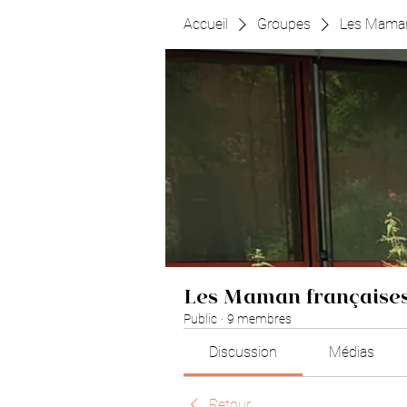
Accueil
Groupes
Les Maman
Les Maman françaises
Public
·
9 membres
Discussion
Médias
Retour