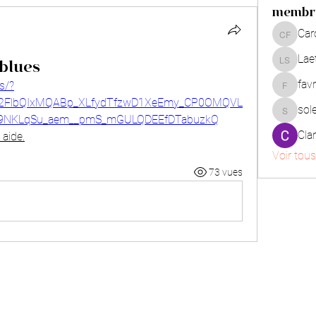
membr
Car
Carolin
Laet
Laetitia
blues
fav
s/?
favrean
A2FlbQIxMQABp_XLfydTfzwD1XeEmy_CP0OMQVL
sol
solennb
m9NKLqSu_aem__pmS_mGULQDEEfDTabuzkQ
Cla
 aide.
Voir tou
73 vues